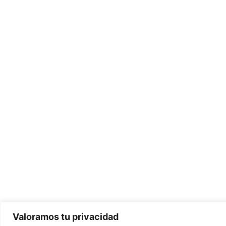
Blanco Azahar
Productos
Inicio
Centros de flores artificiales y p
Quiénes Somos
Decoración del Hogar
Flores Artificiales
Catálogo
Flores Preservadas y Secas
Blog
Horquillas con Flores
Mi cuenta
Joyas Florales
Contactar
Plantas Artificiales
Ramos de Flores
Ramos de Novia
Tocados de Flores
Valoramos tu privacidad