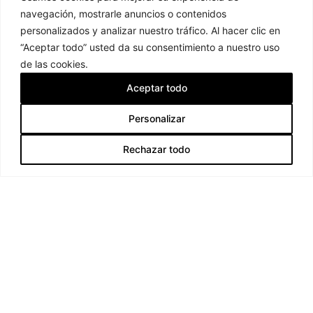
Ramos de Flores
navegación, mostrarle anuncios o contenidos
Ramos de Novia
personalizados y analizar nuestro tráfico. Al hacer clic en
Tocados de Flores
“Aceptar todo” usted da su consentimiento a nuestro uso
de las cookies.
Legal
Aceptar todo
Contactar
Condiciones de compra
Envíos y devoluciones
Personalizar
Artículo añadido al carrito.
Finalizar Compra
Aviso legal
0,00
€
Rechazar todo
0 artículos -
Política de cookies
Ver carrito
Política de privacidad
Contacto
C/ José Gestoso 17, 41003 Sevilla
954 561 358 / 664 849 056
blancoazahar@blancoazahar.es