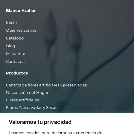
Blanco Azahar
Inicio
Quiénes Somos
Catálogo
Blog
Mi cuenta
Contactar
Productos
Centros de flores artificiales y preservadas
Decoración del Hogar
Flores Artificiales
Flores Preservadas y Secas
Horquillas con Flores
Valoramos tu privacidad
Joyas Florales
Plantas Artificiales
Usamos cookies para mejorar su experiencia de