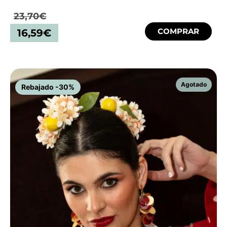
23,70
€
COMPRAR
16,59
€
Rebajado -30%