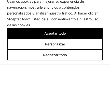
Usamos cookies para mejorar su experiencia de
navegación, mostrarle anuncios o contenidos
personalizados y analizar nuestro tráfico. Al hacer clic en
“Aceptar todo” usted da su consentimiento a nuestro uso
de las cookies.
Blanco Azahar
Aceptar todo
Contactar
Inicio
Quiénes Somos
Personalizar
Artículo añadido al carrito.
Finalizar Compra
Catálogo
0,00
€
Rechazar todo
0 artículos -
Blog
Ver carrito
Mi cuenta
Contactar
Productos
Centros de flores artificiales y preservadas
Decoración del Hogar
Flores Artificiales
Flores Preservadas y Secas