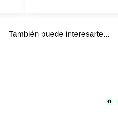
También puede interesarte...
Legal
Contac
Condiciones de compra
reservadas
Envíos y devoluciones
C/ José
Aviso legal