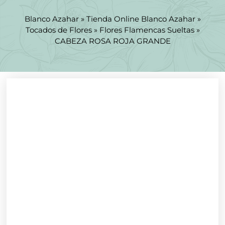
Blanco Azahar
»
Tienda Online Blanco Azahar
»
Tocados de Flores
»
Flores Flamencas Sueltas
»
CABEZA ROSA ROJA GRANDE
Rebajado -30%