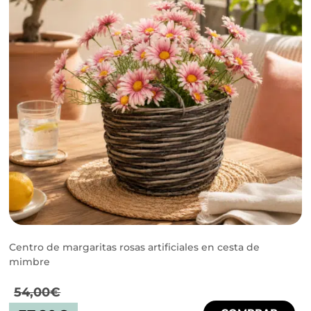
Centro de margaritas rosas artificiales en cesta de
mimbre
54,00
€