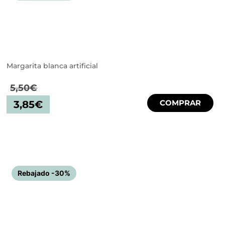
Margarita blanca artificial
5,50
€
COMPRAR
3,85
€
Rebajado -30%