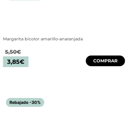
Margarita bicolor amarillo-anaranjada
5,50
€
COMPRAR
3,85
€
Rebajado -30%