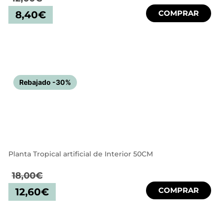
COMPRAR
8,40
€
Rebajado -30%
Planta Tropical artificial de Interior 50CM
18,00
€
COMPRAR
12,60
€