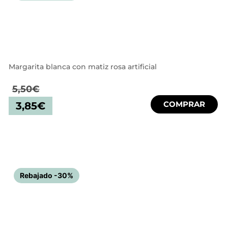
Margarita blanca con matiz rosa artificial
5,50
€
COMPRAR
3,85
€
Rebajado -30%