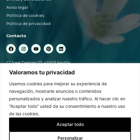
Aviso legal
Política de cookies
Política de privacidad
Contacto
C/ José Gestoso 17, 41003 Sevilla
Valoramos tu privacidad
954 561 358 / 664 849 056
blancoazahar@blancoazahar.es
Usamos cookies para mejorar su experiencia de
Horario comercial: Lunes a sábado de 10:00 a 14:00 y de 17:30 a
navegación, mostrarle anuncios o contenidos
21:00h
personalizados y analizar nuestro tráfico. Al hacer clic en
“Aceptar todo” usted da su consentimiento a nuestro uso
Suscríbete a nuestras novedades y ofertas
de las cookies.
ENVIAR
Aceptar todo
Contactar
Acepto la
política de tratamiento de datos
Personalizar