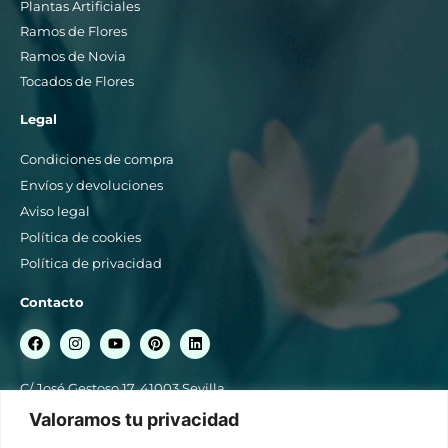
Plantas Artificiales
Ramos de Flores
Ramos de Novia
Tocados de Flores
Legal
Condiciones de compra
Envíos y devoluciones
Aviso legal
Política de cookies
Política de privacidad
Contacto
C/ José Gestoso 17, 41003 Sevilla
954 561 358 / 664 849 056
Valoramos tu privacidad
blancoazahar@blancoazahar.es