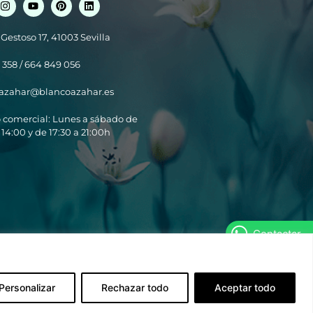
 Gestoso 17, 41003 Sevilla
 358 / 664 849 056
azahar@blancoazahar.es
o comercial: Lunes a sábado de
 14:00 y de 17:30 a 21:00h
Contactar
Personalizar
Rechazar todo
Aceptar todo