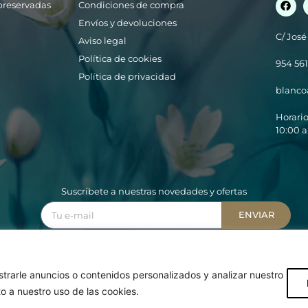
y preservadas
Condiciones de compra
Envíos y devoluciones
C/ José
Aviso legal
Política de cookies
954 561
Política de privacidad
blanco
Horari
10:00 a
Suscríbete a nuestras novedades y ofertas
ENVIAR
Acepto la
política de tratamiento de datos
©2023 Blanco Azahar
rarle anuncios o contenidos personalizados y analizar nuestro
Diseño Web:
Starenlared
to a nuestro uso de las cookies.