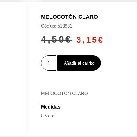
MELOCOTÓN CLARO
Código: 513981
4,50
€
3,15
€
Añadir al carrito
MELOCOTÓN CLARO
Medidas
8’5 cm