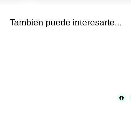
También puede interesarte...
Legal
Contac
Condiciones de compra
reservadas
Envíos y devoluciones
C/ José
Aviso legal
Política de cookies
954 561
Política de privacidad