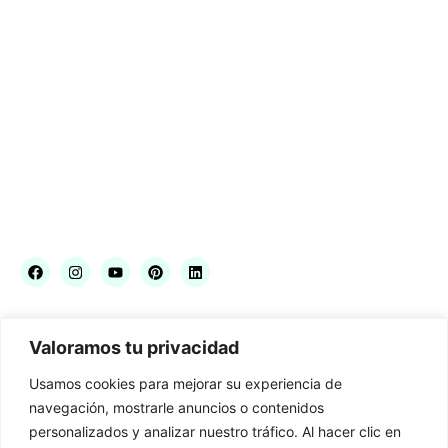
Tocados de Flores
Legal
Condiciones de compra
Envíos y devoluciones
Aviso legal
Política de cookies
Política de privacidad
Contacto
C/ José Gestoso 17, 41003 Sevilla
Valoramos tu privacidad
954 561 358 / 664 849 056
blancoazahar@blancoazahar.es
Usamos cookies para mejorar su experiencia de
Horario comercial: Lunes a sábado de 10:00 a 14:00 y de 17:30 a
navegación, mostrarle anuncios o contenidos
21:00h
personalizados y analizar nuestro tráfico. Al hacer clic en