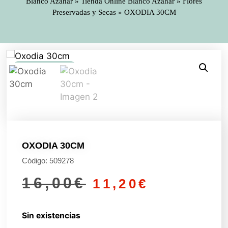
Blanco Azahar
»
Tienda Online Blanco Azahar
»
Flores
Preservadas y Secas
»
OXODIA 30CM
Rebajado -30%
Rebajado -30%
OXODIA 30CM
Código: 509278
16,00
€
11,20
€
Sin existencias