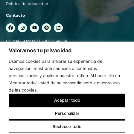
Política de privacidad
Contacto
C/ José Gestoso 17, 41003 Sevilla
954 561 358 / 664 849 056
Valoramos tu privacidad
blancoazahar@blancoazahar.es
Usamos cookies para mejorar su experiencia de
Horario comercial: Lunes a sábado de 10:00 a 14:00 y de 17:30 a
navegación, mostrarle anuncios o contenidos
21:00h
personalizados y analizar nuestro tráfico. Al hacer clic en
“Aceptar todo” usted da su consentimiento a nuestro uso
Suscríbete a nuestras novedades y ofertas
de las cookies.
ENVIAR
Aceptar todo
Contactar
Acepto la
política de tratamiento de datos
Personalizar
Artículo añadido al carrito.
Finalizar Compra
©2023 Blanco Azahar
0,00
€
Diseño Web:
Rechazar todo
Starenlared
0 artículos -
Ver carrito