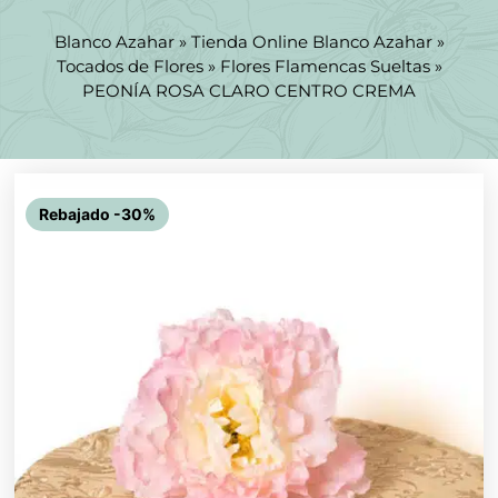
Blanco Azahar
»
Tienda Online Blanco Azahar
»
Tocados de Flores
»
Flores Flamencas Sueltas
»
PEONÍA ROSA CLARO CENTRO CREMA
Rebajado -30%