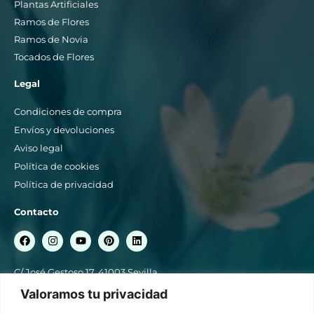
Plantas Artificiales
Ramos de Flores
Ramos de Novia
Tocados de Flores
Legal
Condiciones de compra
Envíos y devoluciones
Aviso legal
Política de cookies
Política de privacidad
Contacto
C/ José Gestoso 17, 41003 Sevilla
954 561 358 / 664 849 056
Valoramos tu privacidad
blancoazahar@blancoazahar.es