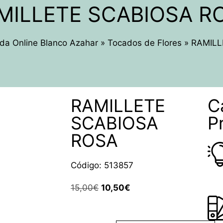
MILLETE SCABIOSA R
da Online Blanco Azahar
»
Tocados de Flores
»
RAMILL
RAMILLETE
C
o -30%
o -30%
o -30%
jado -30%
SCABIOSA
P
ROSA
Código: 513857
15,00
€
10,50
€