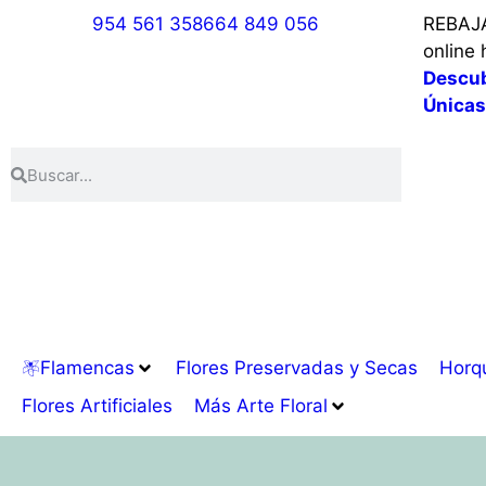
954 561 358
664 849 056
REBAJA
online 
Descub
Únicas
Flamencas
Flores Preservadas y Secas
Horqu
Flores Artificiales
Más Arte Floral