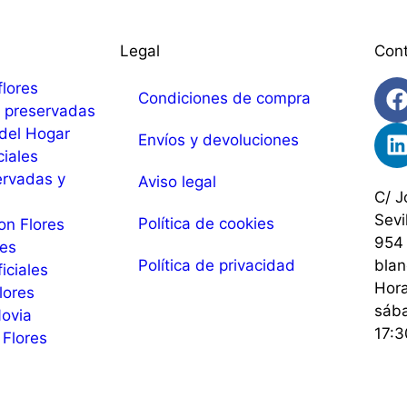
Legal
Con
flores
Condiciones de compra
 y preservadas
del Hogar
Envíos y devoluciones
ciales
ervadas y
Aviso legal
C/ J
Sevi
Política de cookies
on Flores
954 
les
Política de privacidad
bla
ficiales
Hora
lores
sába
ovia
17:3
Flores