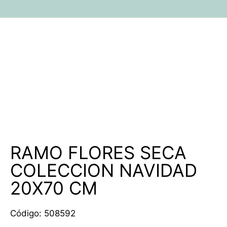
Rebajado -30%
Rebajado -30%
Rebajado -30%
Rebajado -30%
RAMO FLORES SECA
COLECCION NAVIDAD
20X70 CM
Código: 508592