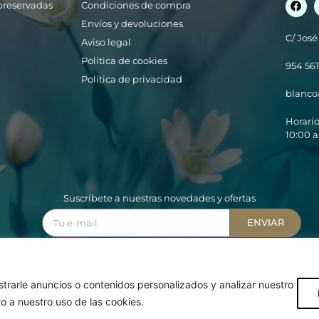
y preservadas
Condiciones de compra
Envíos y devoluciones
C/ José
Aviso legal
Política de cookies
954 561
Política de privacidad
blanco
Horari
10:00 a
Suscríbete a nuestras novedades y ofertas
ENVIAR
Acepto la
política de tratamiento de datos
©2023 Blanco Azahar
rarle anuncios o contenidos personalizados y analizar nuestro
Diseño Web:
Starenlared
to a nuestro uso de las cookies.