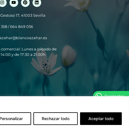
 Gestoso 17, 41003 Sevilla
 358 / 664 849 056
azahar@blancoazahar.es
o comercial: Lunes a sábado de
 14:00 y de 17:30 a 21:00h
Contactar
Personalizar
Rechazar todo
Aceptar todo